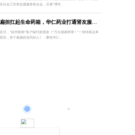
区社会工作和志愿服务联合会，开展“博学...
扁担扛起生命药箱，华仁药业打通肾友服务“最后一公里”
近日，“杭州新闻”客户端刊发报道《“万分感谢师傅！”一张特殊运单
背后，有个挑扁担送药的人》，聚焦华仁...
9年
2024年
>