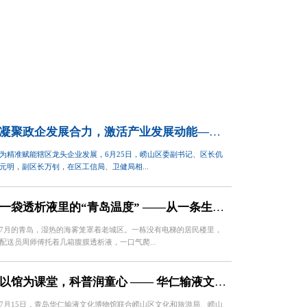
凝聚政企发展合力，激活产业发展动能——崂山区区长仉元明莅临华仁药业调研指导
为精准赋能辖区龙头企业发展，6月25日，崂山区委副书记、区长仉
元明，副区长万钊，在区工信局、卫健局相...
一袋透析液里的“青岛温度” ——从一条生产线到一座城，华仁药业的民生担当
7月的青岛，湿热的海雾笼罩着老城区。一栋没有电梯的居民楼里，
配送员周师傅托着几箱腹膜透析液，一口气爬...
以馆为课堂，科普润童心 —— 华仁输液文化博物馆迎来崂山区文旅局、中韩街道小学生研学团
7月15日，青岛华仁输液文化博物馆联合崂山区文化和旅游局、崂山